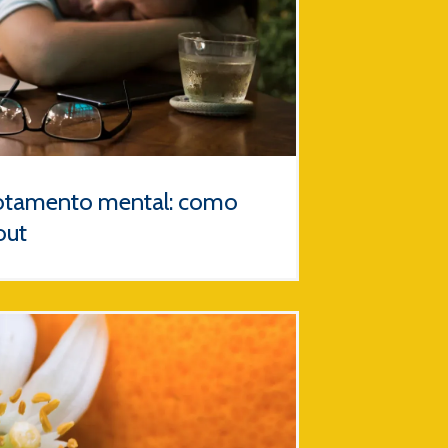
otamento mental: como
out